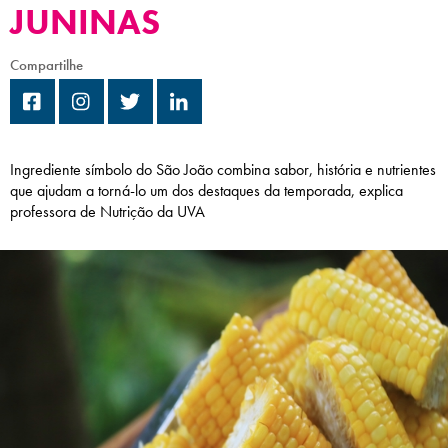
JUNINAS
Campi/Unidades
Compartilhe
Atendimento (21) 2574 8888
Conclua sua Matrícula
Ingrediente símbolo do São João combina sabor, história e nutrientes
SOLICITE INFORMAÇÕES
INSCREVA-SE
que ajudam a torná-lo um dos destaques da temporada, explica
professora de Nutrição da UVA
LOGIN
ÁREA DO ALUNO