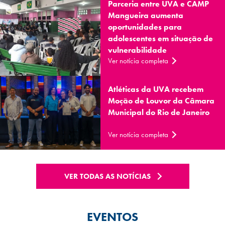
Parceria entre UVA e CAMP
Mangueira aumenta
oportunidades para
adolescentes em situação de
vulnerabilidade
Ver notícia completa
Atléticas da UVA recebem
Moção de Louvor da Câmara
Municipal do Rio de Janeiro
Ver notícia completa
VER TODAS AS NOTÍCIAS
EVENTOS