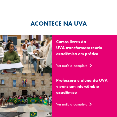
ACONTECE NA UVA
Cursos livres da
UVA transformam teoria
acadêmica em prática
Ver notícia completa
Professora e aluna da UVA
vivenciam intercâmbio
acadêmico
Ver notícia completa