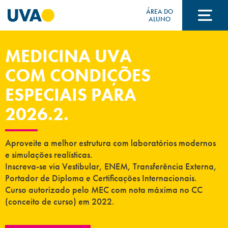
ÁREA DO
ALUNO
MEDICINA UVA
A UVA
COM CONDIÇÕES
ESPECIAIS PARA
CURSOS
2026.2.
FORMAS DE INGRESSO
Aproveite a melhor estrutura com laboratórios modernos
e simulações realísticas.
Inscreva-se via Vestibular, ENEM, Transferência Externa,
FINANCIAMENTO E BOLSAS
Portador de Diploma e Certificações Internacionais.
Curso autorizado pelo MEC com nota máxima no CC
(conceito de curso) em 2022.
Acontece na UVA