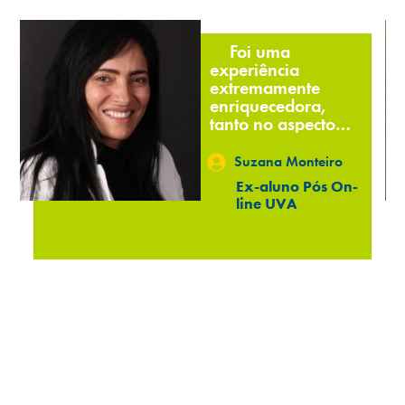
Foi uma
experiência
extremamente
enriquecedora,
tanto no aspecto
técnico quanto
estratégico.
Suzana Monteiro
Ex-aluno Pós On-
line UVA