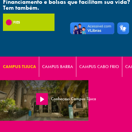
Financiamento e bolsas que facilitam sua vida?
Tem também.
FIES
CAMPUS TIJUCA
CAMPUS BARRA
CAMPUS CABO FRIO
CA
Conheça o Campus Tijuca