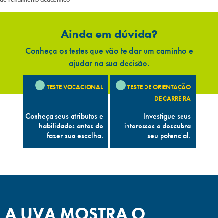
Ainda em dúvida?
Conheça os testes que vão te dar um caminho e
ajudar na sua decisão.
TESTE VOCACIONAL
TESTE DE ORIENTAÇÃO
DE CARREIRA
Conheça seus atributos e
Investigue seus
habilidades antes de
interesses e descubra
fazer sua escolha.
seu potencial.
A UVA MOSTRA O