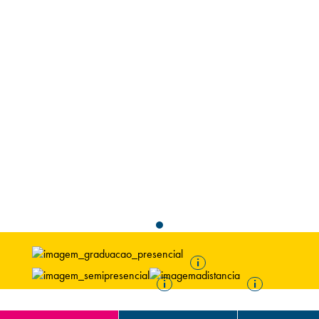
Campi/Unidades
Atendimento (21) 2574 8888
Conclua sua Matrícula
SOLICITE INFORMAÇÕES
INSCREVA-SE
LOGIN
ÁREA DO ALUNO
i
i
i