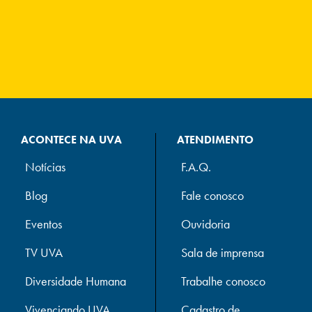
ACONTECE NA UVA
ATENDIMENTO
Notícias
F.A.Q.
Blog
Fale conosco
Eventos
Ouvidoria
TV UVA
Sala de imprensa
Diversidade Humana
Trabalhe conosco
Vivenciando UVA
Cadastro de