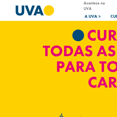
Acontece na
UVA
A UVA
>
CU
CUR
TODAS AS
PARA T
CAR