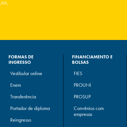
UVA.
FORMAS DE
FINANCIAMENTO E
INGRESSO
BOLSAS
Vestibular online
FIES
Enem
PROUNI
Transferência
PROSUP
Portador de diploma
Convênios com
empresas
Reingresso