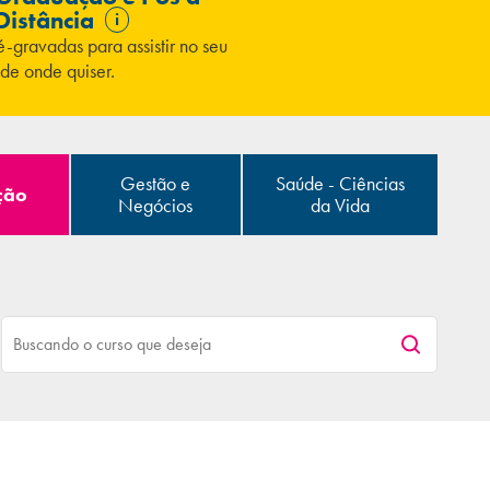
Distância
i
é-gravadas para assistir no seu
de onde quiser.
Gestão e
Saúde - Ciências
ção
Negócios
da Vida