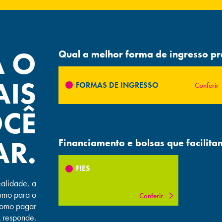
A O
Qual a melhor forma de ingresso pr
IS
FORMAS DE INGRESSO
Conferir
OCÊ
R.
Financiamento e bolsas que facilit
FIES
ealidade, a
umo para o
Conferir
Como pagar
 responde.