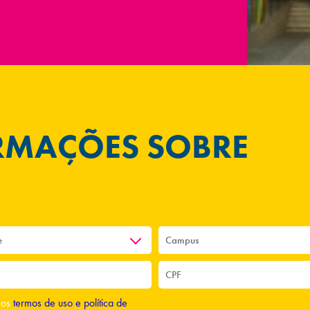
ORMAÇÕES SOBRE
o os
termos de uso e política de