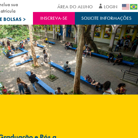
nclua sua
ÁREA DO ALUNO
LOGIN
atrícula
INSCREVA-SE
SOLICITE INFORMAÇÕES
E BOLSAS
>
Graduação e Pós a