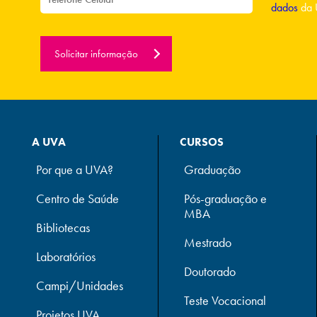
dados
da 
Solicitar informação
A UVA
CURSOS
Por que a UVA?
Graduação
Centro de Saúde
Pós-graduação e
MBA
Bibliotecas
Mestrado
Laboratórios
Doutorado
Campi/Unidades
Teste Vocacional
Projetos UVA