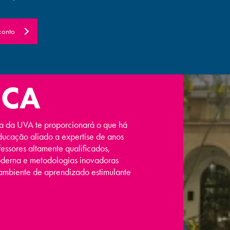
conto
UCA
a da UVA te proporcionará o que há
ucação aliado a expertise de anos
fessores altamente qualificados,
moderna e metodologias inovadoras
 ambiente de aprendizado estimulante