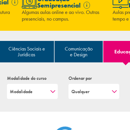
ial
i
Semipresencial
i
rutura
Algumas aulas online e ao vivo. Outras
Aulas pr
presenciais, no campus.
tempo e 
Ciências Sociais e
Comunicação
Educa
Jurídicas
e Design
Modalidade do curso
Ordenar por