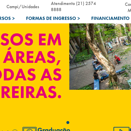
Atendimento (21) 2574
Co
Campi/Unidades
8888
M
RSOS
>
FORMAS DE INGRESSO
>
FINANCIAMENTO 
SOS EM
 ÁREAS,
ODAS AS
REIRAS.
Graduação