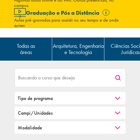
Algumas aulas online e ao vivo. Outras presenciais, no
campus.
Graduação e Pós a Distância
i
Aulas pré-gravadas para assistir no seu tempo e de onde
quiser.
Todas as
Arquitetura, Engenharia
Ciências Soci
áreas
e Tecnologia
Jurídicas