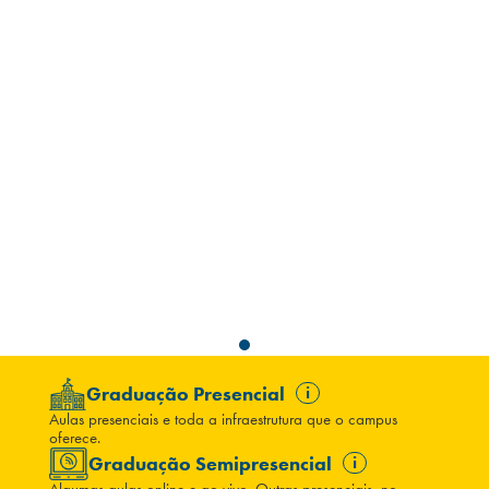
Campi/Unidades
Atendimento (21) 2574 8888
Conclua sua Matrícula
SOLICITE INFORMAÇÕES
INSCREVA-SE
LOGIN
ÁREA DO ALUNO
Graduação Presencial
i
Aulas presenciais e toda a infraestrutura que o campus
oferece.
Graduação Semipresencial
i