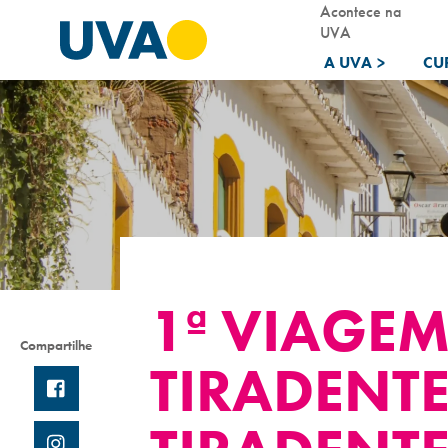
Acontece na
UVA
A UVA
>
CU
1ª VIAGE
Compartilhe
TIRADENTE