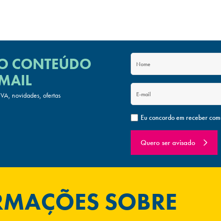
 O CONTEÚDO
MAIL
A, novidades, ofertas
Eu concordo em receber com
Quero ser avisado
ORMAÇÕES SOBRE