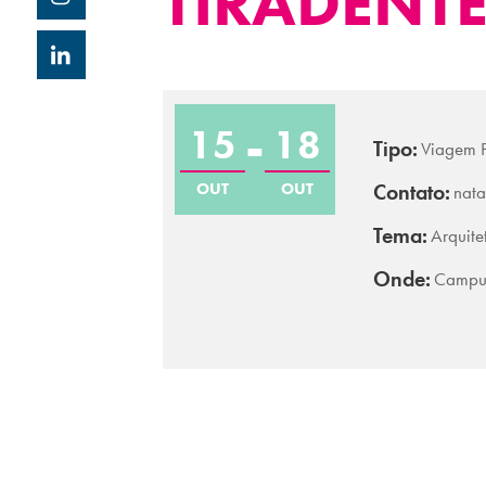
TIRADENTE
15
18
Tipo:
Viagem 
OUT
OUT
Contato:
nata
Tema:
Arquite
Onde:
Campus