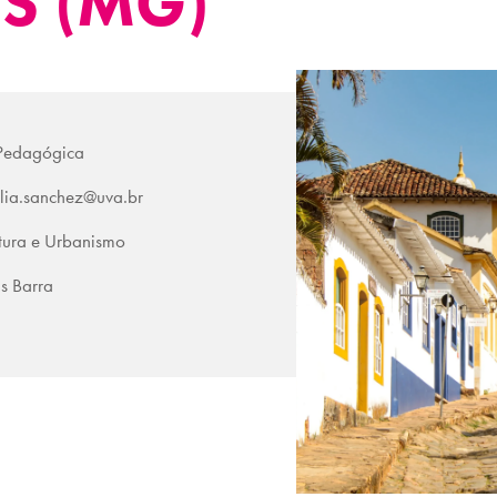
S (MG)
Pedagógica
lia.sanchez@uva.br
tura e Urbanismo
 Barra