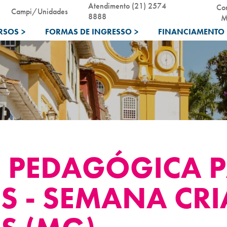
Atendimento (21) 2574
Co
Campi/Unidades
8888
M
RSOS
>
FORMAS DE INGRESSO
>
FINANCIAMENTO 
M PEDAGÓGICA 
S - SEMANA CRI