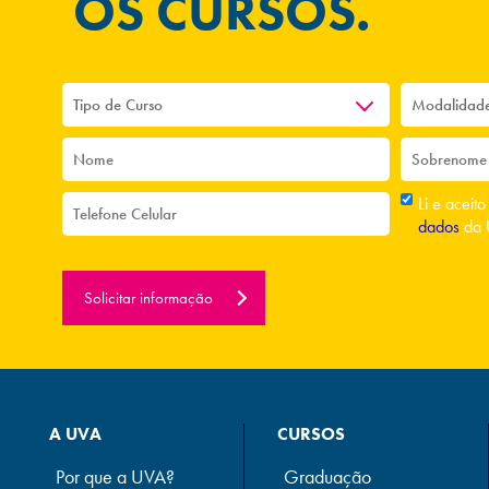
OS CURSOS.
Li e aceit
dados
da 
Solicitar informação
A UVA
CURSOS
Por que a UVA?
Graduação