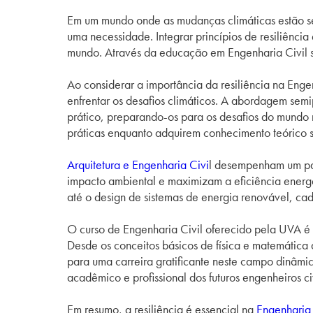
Em um mundo onde as mudanças climáticas estão se
uma necessidade. Integrar princípios de resiliênci
mundo. Através da educação em Engenharia Civil sus
Ao considerar a importância da resiliência na Eng
enfrentar os desafios climáticos. A abordagem se
prático, preparando-os para os desafios do mundo r
práticas enquanto adquirem conhecimento teórico s
Arquitetura e Engenharia Civi
l desempenham um pap
impacto ambiental e maximizam a eficiência energét
até o design de sistemas de energia renovável, cad
O curso de Engenharia Civil oferecido pela UVA é 
Desde os conceitos básicos de física e matemátic
para uma carreira gratificante neste campo dinâmi
acadêmico e profissional dos futuros engenheiros ci
Em resumo, a resiliência é essencial na
Engenharia 