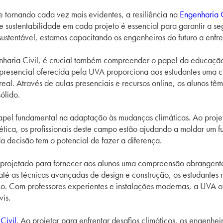
 tornando cada vez mais evidentes, a resiliência na
Engenharia C
a e sustentabilidade em cada projeto é essencial para garantir a
tentável, estamos capacitando os engenheiros do futuro a enfrent
enharia Civil, é crucial também compreender o papel da educaçã
mipresencial oferecida pela UVA proporciona aos estudantes uma
eal. Através de aulas presenciais e recursos online, os alunos t
ólido.
el fundamental na adaptação às mudanças climáticas. Ao projetar
ica, os profissionais deste campo estão ajudando a moldar um fu
a decisão tem o potencial de fazer a diferença.
projetado para fornecer aos alunos uma compreensão abrangente d
a até as técnicas avançadas de design e construção, os estudant
co. Com professores experientes e instalações modernas, a UVA o
vis.
Civil
. Ao projetar para enfrentar desafios climáticos, os engenh