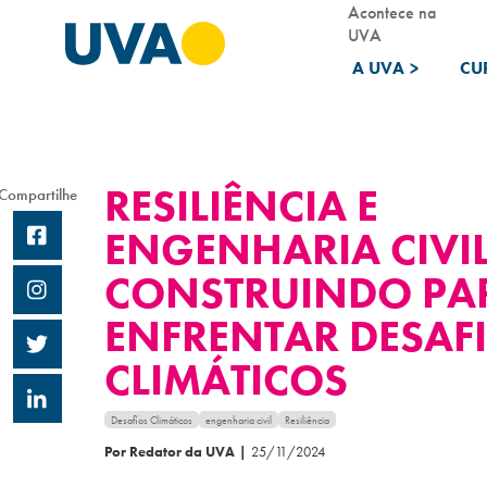
Acontece na
UVA
A UVA
>
CU
RESILIÊNCIA E
Compartilhe
ENGENHARIA CIVIL
CONSTRUINDO PA
ENFRENTAR DESAF
CLIMÁTICOS
Desafios Climáticos
engenharia civil
Resiliência
Por Redator da UVA
|
25/11/2024