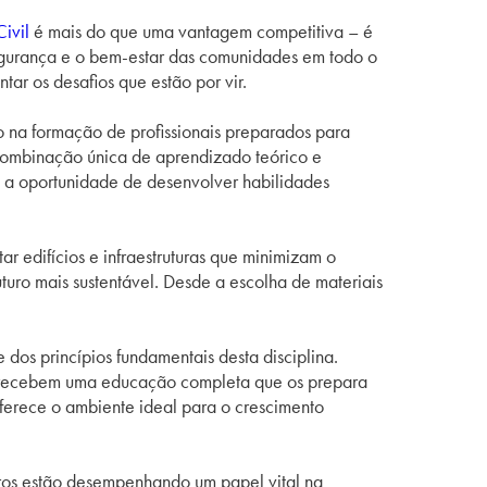
ivil
é mais do que uma vantagem competitiva – é
 segurança e o bem-estar das comunidades em todo o
ar os desafios que estão por vir.
o na formação de profissionais preparados para
 combinação única de aprendizado teórico e
êm a oportunidade de desenvolver habilidades
 edifícios e infraestruturas que minimizam o
turo mais sustentável. Desde a escolha de materiais
os princípios fundamentais desta disciplina.
es recebem uma educação completa que os prepara
ferece o ambiente ideal para o crescimento
eiros estão desempenhando um papel vital na