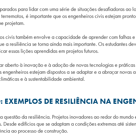
parados para lidar com uma série de situações desafiadoras ao l
terremotos, é importante que os engenheiros civis estejam pront
ue projetam.
iros civis também envolve a capacidade de aprender com falhas e
e a resiliência se torna ainda mais importante. Os estudantes d
icar essas lições aprendidas em projetos futuros.
ar aberto à inovação e à adoção de novas tecnologias e práticas
os engenheiros estejam dispostos a se adaptar e a abraçar novas 
imáticas e à sustentabilidade ambiental.
 EXEMPLOS DE RESILIÊNCIA NA ENGEN
a questão da resiliência. Projetos inovadores ao redor do mundo 
cos. Desde edifícios que se adaptam a condições extremas até si
iência ao processo de construção.