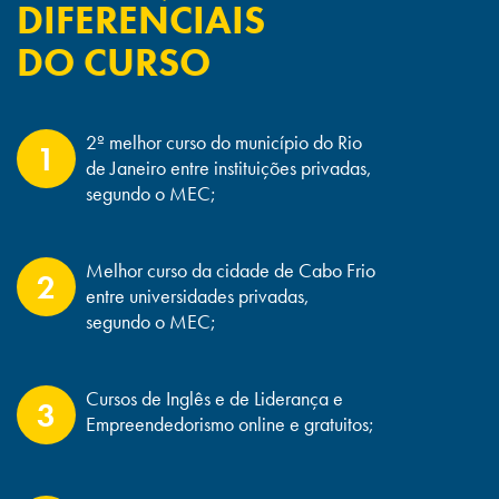
principalmente as dimensões de custo, prazo, escopo e
DIFERENCIAIS
qualidade em seus projetos.
DO CURSO
As oportunidades profissionais na área da Engenharia Civil
são vastas:
2º melhor curso do município do Rio
1
Engenheiro de construção, manutenção, saneamento e
de Janeiro entre instituições privadas,
proteção ao meio ambiente;
segundo o MEC;
Pesquisador para desenvolvimento de novos materiais de
construção;
Pesquisador na área de proteção ambiental e melhoria da
Melhor curso da cidade de Cabo Frio
2
qualidade de vida;
entre universidades privadas,
Responsável por projetos, supervisão e controle de obras
segundo o MEC;
públicas e privadas;
Responsável pela manutenção de shopping centers,
hospitais e clínicas;
Cursos de Inglês e de Liderança e
3
Consultor para assuntos ligados a imóveis e habitação;
Empreendedorismo online e gratuitos;
Engenharia Legal – perícias e avaliações;
Calculista de estruturas;
Orçamentista de obras.