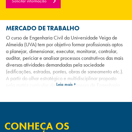
Solicitar informação
MERCADO DE TRABALHO
O curso de Engenharia Civil da Universidade Veiga de
Almeida (UVA) tem por objetivo formar profissionais aptos
a planejar, dimensionar, executar, monitorar, controlar,
auditar, periciar e analisar processos construtivos das mais
diversas atividades demandadas pela sociedade
(edificações, estradas, pontes, obras de saneamento etc.).
A partir do olhar estratégico e multidisciplinar proposto
Leia mais +
pela matriz curricular do curso, o egresso de Engenharia
Civil da UVA está apto a realizar o planejamento e a
gestão técnica, administrativa, financeira e ambiental de
projetos construtivos, bem como a liderar equipes de
trabalho de forma ética para o alcance de resultados
sustentáveis e harmônicos às expectativas das principais
CONHEÇA OS
partes interessadas dos projetos, atendendo,