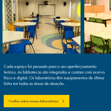
15
diversas disciplinas dos ciclos básico
e profissional, potencializando a
visão de projetos a partir da
experimentação e desenvolvimento
de produtos;
Laboratórios de Geologia, Mecânica
16
dos Solos, Topografia, Hidráulica,
Hidrologia, Instalações Hidráulicas,
Saneamento, Instalações Elétricas,
Cada espaço foi pensado para o seu aperfeiçoamento
Materiais de Construção, com
teórico. As bibliotecas são integradas e contam com acervo
práticas presenciais planejadas em
físico e digital. Os laboratórios têm equipamentos de última
todos os períodos do ciclo básico.;
linha em todas as áreas de atuação.
Laboratórios de Informática
17
equipados com os melhores softwares
Confira sobre nossos laboratórios
utilizados nas atividades profissionais