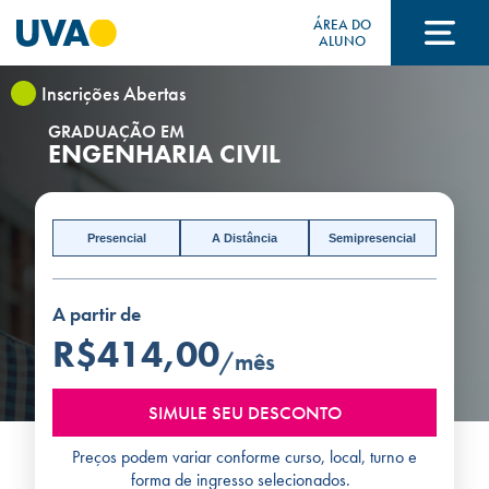
ÁREA DO
ALUNO
Inscrições Abertas
A UVA
GRADUAÇÃO EM
ENGENHARIA CIVIL
CURSOS
Presencial
A Distância
Semipresencial
FORMAS DE INGRESSO
A partir de
R$414,00
/mês
FINANCIAMENTO E BOLSAS
SIMULE SEU DESCONTO
Preços podem variar conforme curso, local, turno e
Acontece na UVA
forma de ingresso selecionados.