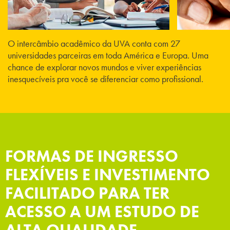
sobre as diversas linhas de pesquisa
da Engenharia Civil;
O intercâmbio acadêmico da UVA conta com 27
universidades parceiras em toda América e Europa. Uma
Formação ampla e com diversas
21
chance de explorar novos mundos e viver experiências
oportunidades de especialização e
inesquecíveis pra você se diferenciar como profissional.
desenvolvimento de competências
profissionais (Transportes, Hidráulica,
Obras, Estruturas, Saneamento, Meio
ambiente e outras).;
A UVA é uma das universidades que
FORMAS DE INGRESSO
22
mais forma profissionais de
FLEXÍVEIS E INVESTIMENTO
Engenharia Civil no país!
FACILITADO PARA TER
Os dados foram obtidos pelo Responde Aí por
meio do Censo da Educação Superior em 2019.
ACESSO A UM ESTUDO DE