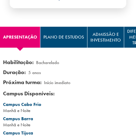
Campi/Unidades
Atendimento (21) 2574 8888
DIF
ADMISSÃO E
APRESENTAÇÃO
PLANO DE ESTUDOS
ME
Conclua sua Matrícula
INVESTIMENTO
T
SOLICITE INFORMAÇÕES
INSCREVA-SE
Habilitação:
Bacharelado
Duração:
5 anos
LOGIN
ÁREA DO ALUNO
Próxima turma:
Início imediato
Campus Disponíveis:
Campus Cabo Frio
Manhã e Noite
Campus Barra
Manhã e Noite
Campus Tijuca