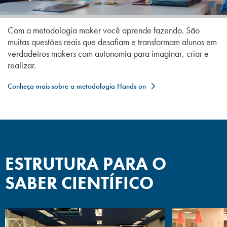
engenheiro a conquista de empregos
valorizados. A graduação capacita o
profissional a prosseguir na vida
Com a metodologia maker você aprende fazendo. São
acadêmica, quer como aluno nos
muitas questões reais que desafiam e transformam alunos em
cursos de extensão e pós-graduação
verdadeiros makers com autonomia para imaginar, criar e
quer como professor e pesquisador;
realizar.
Conheça mais sobre a metodologia Hands on
Possibilidade de atuação na Empresa
13
Júnior e de empreender na
universidade;
Corpo docente composto por mestres
14
ESTRUTURA PARA O
e doutores, com experiência de
SABER CIENTÍFICO
mercado comprovada na área de
atuação das matérias lecionadas;
Metodologia "Maker” incorporada à