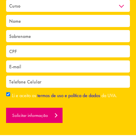
eficazes;
UVA MAKER, um projeto
9
pedagógico inovador, onde os alunos
aprendem com a mão na massa, de
forma prática, produzindo trabalhos
baseados nos Objetivos de
Desenvolvimento Sustentável (ODS)
da ONU;
Compatível com a competitividade
10
na nova economia, o Curso de
Li e aceito os
termos de uso e política de dados
da UVA.
Engenharia Civil também
proporciona a seus alunos um
conjunto de atividades
Solicitar informação
complementares, projetos de
iniciação científica e projetos em
Engenharia realizados durante o