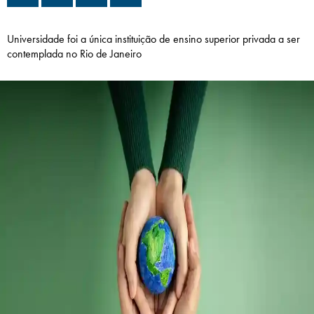
Campi/Unidades
Universidade foi a única instituição de ensino superior privada a ser
Atendimento (21) 2574 8888
contemplada no Rio de Janeiro
Conclua sua Matrícula
SOLICITE INFORMAÇÕES
INSCREVA-SE
LOGIN
ÁREA DO ALUNO