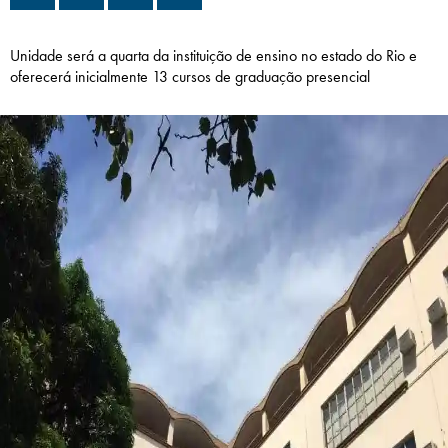
Campi/Unidades
Unidade será a quarta da instituição de ensino no estado do Rio e
Atendimento (21) 2574 8888
oferecerá inicialmente 13 cursos de graduação presencial
Conclua sua Matrícula
SOLICITE INFORMAÇÕES
INSCREVA-SE
LOGIN
ÁREA DO ALUNO