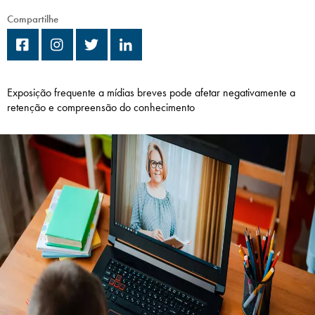
Campi/Unidades
Compartilhe
Atendimento (21) 2574 8888
Conclua sua Matrícula
Exposição frequente a mídias breves pode afetar negativamente a
retenção e compreensão do conhecimento
SOLICITE INFORMAÇÕES
INSCREVA-SE
LOGIN
ÁREA DO ALUNO