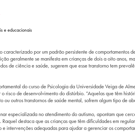
R
is e educacionais
bio caracterizado por um padrão persistente de comportamentos de
dição geralmente se manifesta em crianças de dois a oito anos, 
dos de ciência e saúde, sugerem que esse transtorno tem preval
rtamental do curso de Psicologia da Universidade Veiga de Alm
o risco de desenvolvimento do distúrbio. “Aquelas que têm histór
ou outros transtornos de saúde mental, sofrem algum tipo de abu
iplinar especializada no atendimento do autismo, apontam que cer
. Raquel destaca que as crianças que têm dificuldades em regular
ão e intervenções adequadas para ajudar a gerenciar os comport