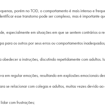
pequenas, porém no
TOD
, o comportamento é mais intenso e frequ
ntificar esse transtorno pode ser complexo, mas é importante que
de, especialmente em situações em que se sentem contrários a reg
lpa para os outros por seus erros ou comportamentos inadequados
a obedecer a instruções, discutindo repetidamente com adultos. 
ativa em regular emoções, resultando em explosões emocionais des
ara se relacionar com colegas e adultos, muitas vezes devido ao 
lidar com frustrações;