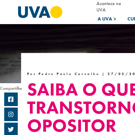
Acontece na
UVA
A UVA
>
CU
Por Pedro Paulo Carvalho |
27/02/2
SAIBA O QUE
Compartilhe
TRANSTORN
OPOSITOR