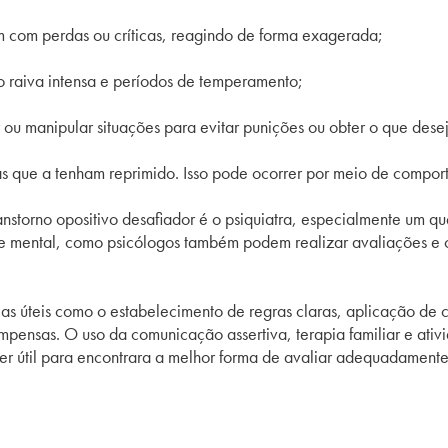
 com perdas ou críticas, reagindo de forma exagerada;
ndo raiva intensa e períodos de temperamento;
ou manipular situações para evitar punições ou obter o que dese
 que a tenham reprimido. Isso pode ocorrer por meio de comportam
anstorno opositivo desafiador é o psiquiatra, especialmente um que
de mental, como psicólogos também podem realizar avaliações e co
ias úteis como o estabelecimento de regras claras, aplicação de
mpensas. O uso da comunicação assertiva, terapia familiar e ati
ser útil para encontrara a melhor forma de avaliar adequadamente 