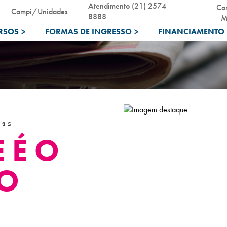
Atendimento (21) 2574
Co
Campi/Unidades
8888
M
RSOS
>
FORMAS DE INGRESSO
>
FINANCIAMENTO 
025
 É O
O