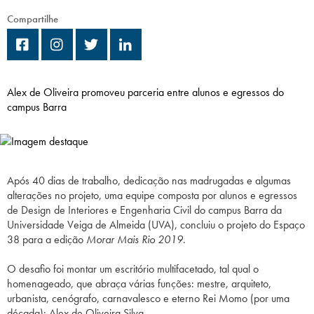
Campi/Unidades
Compartilhe
Atendimento (21) 2574 8888
Conclua sua Matrícula
Alex de Oliveira promoveu parceria entre alunos e egressos do
campus Barra
SOLICITE INFORMAÇÕES
INSCREVA-SE
LOGIN
ÁREA DO ALUNO
Após 40 dias de trabalho, dedicação nas madrugadas e algumas
alterações no projeto, uma equipe composta por alunos e egressos
de Design de Interiores e Engenharia Civil do campus Barra da
Universidade Veiga de Almeida (UVA), concluiu o projeto do Espaço
38 para a edição
Morar Mais Rio 2019
.
O desafio foi montar um escritório multifacetado, tal qual o
homenageado, que abraça várias funções: mestre, arquiteto,
urbanista, cenógrafo, carnavalesco e eterno Rei Momo (por uma
década): Alex de Oliveira Silva.