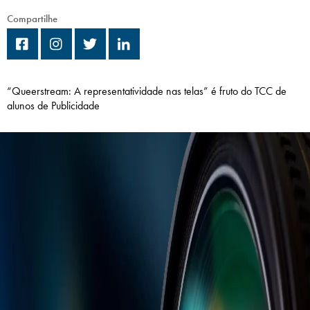
Campi/Unidades
Compartilhe
Atendimento (21) 2574 8888
Conclua sua Matrícula
“Queerstream: A representatividade nas telas” é fruto do TCC de
alunos de Publicidade
SOLICITE INFORMAÇÕES
INSCREVA-SE
LOGIN
ÁREA DO ALUNO