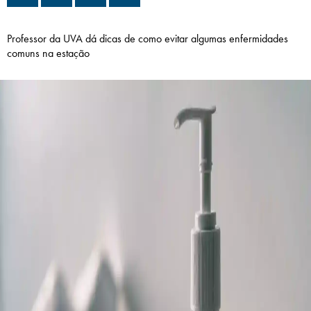
Campi/Unidades
Professor da UVA dá dicas de como evitar algumas enfermidades
Atendimento (21) 2574 8888
comuns na estação
Conclua sua Matrícula
SOLICITE INFORMAÇÕES
INSCREVA-SE
LOGIN
ÁREA DO ALUNO