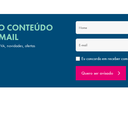
 O CONTEÚDO
MAIL
A, novidades, ofertas
Eu concordo em receber com
Quero ser avisado