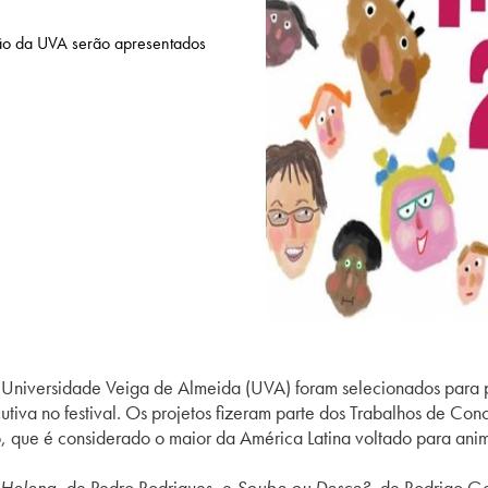
ão da UVA serão apresentados
 Universidade Veiga de Almeida (UVA) foram selecionados para 
iva no festival. Os projetos fizeram parte dos Trabalhos de Con
to, que é considerado o maior da América Latina voltado para ani
 Helena,
de Pedro Rodrigues
,
e
Soube ou Desce?,
de Rodrigo Go