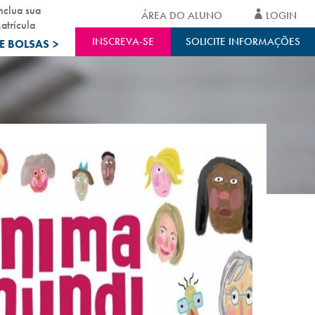
nclua sua
ÁREA DO ALUNO
LOGIN
atrícula
INSCREVA-SE
SOLICITE INFORMAÇÕES
E BOLSAS
>