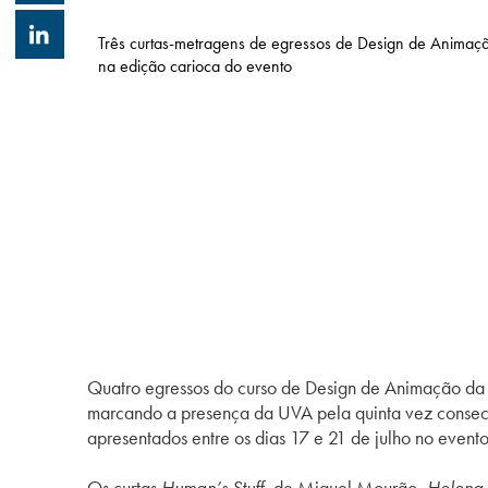
Três curtas-metragens de egressos de Design de Animaç
na edição carioca do evento
Quatro egressos do curso de Design de Animação da
marcando a presença da UVA pela quinta vez consecut
apresentados entre os dias 17 e 21 de julho no even
Os curtas
Human’s Stuff
, de Miguel Mourão,
Helena