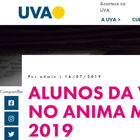
Acontece na
UVA
A UVA
>
CU
Por admin |
16/07/2019
ALUNOS DA 
Compartilhe
NO ANIMA 
2019