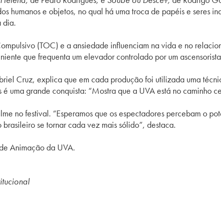
dos humanos e objetos, no qual há uma troca de papéis e seres
 dia.
ompulsivo (TOC) e a ansiedade influenciam na vida e no relaci
niente que frequenta um elevador controlado por um ascensorist
el Cruz, explica que em cada produção foi utilizada uma técnic
nos é uma grande conquista: “Mostra que a UVA está no caminho ce
lme no festival. “Esperamos que os espectadores percebam o pote
brasileiro se tornar cada vez mais sólido”, destaca.
n de Animação da UVA.
titucional