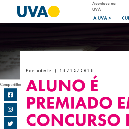
Acontece na
UVA
A UVA
>
CU
Por admin |
18/12/2018
ALUNO É
Compartilhe
PREMIADO 
CONCURSO 