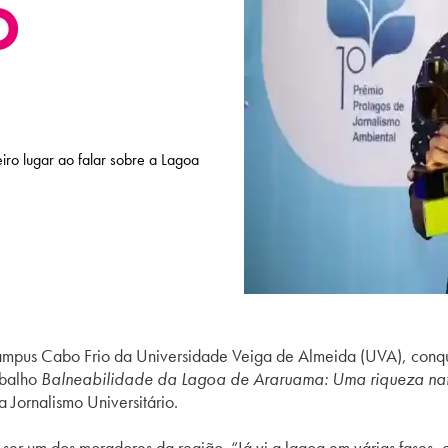
O
ro lugar ao falar sobre a Lagoa
ampus Cabo Frio da Universidade Veiga de Almeida (UVA), conqui
abalho
Balneabilidade da Lagoa de Araruama: Uma riqueza natural
a Jornalismo Universitário.
 ser um dos moradores da região. “Já vi a lagoa em várias fases