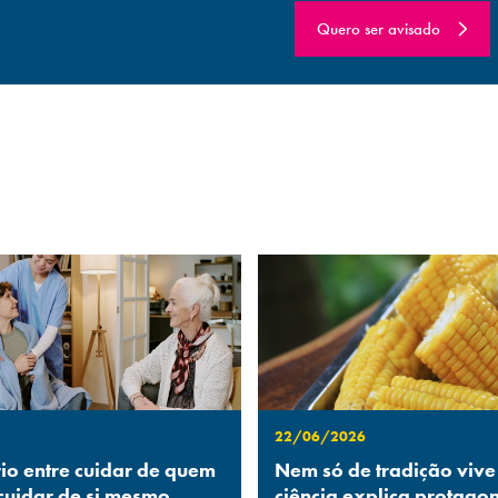
Quero ser avisado
22/06/2026
rio entre cuidar de quem
Nem só de tradição vive
 cuidar de si mesmo
ciência explica protago