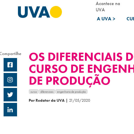
Acontece na
UVA
A UVA
>
CU
OS DIFERENCIAIS 
Compartilhe
CURSO DE ENGEN
DE PRODUÇÃO
curso
diferenciais
engenharia de produção
Por Redator da UVA
|
21/05/2020