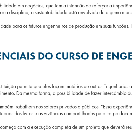
bilidade em negócios, que tem a intenção de reforçar a importân
for a disciplina, a sustentabilidade está envolvida de alguma mane
dade para os futuros engenheiros de produção em suas funções. In
ENCIAIS DO CURSO DE ENG
nstituição permite que eles façam matérias de outras Engenharia
mento. Da mesma forma, a possibilidade de fazer intercâmbio du
mbém trabalham nos setores privados e públicos. “Essa experiên
orias dos livros e as vivências compartilhadas pelo corpo docen
 “começa com a execução completa de um projeto que deverá res