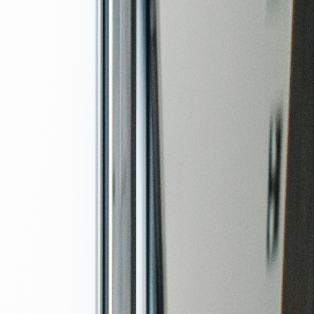
Campi/Unidades
Atendimento (21) 2574 8888
Conclua sua Matrícula
SOLICITE INFORMAÇÕES
INSCREVA-SE
LOGIN
ÁREA DO ALUNO