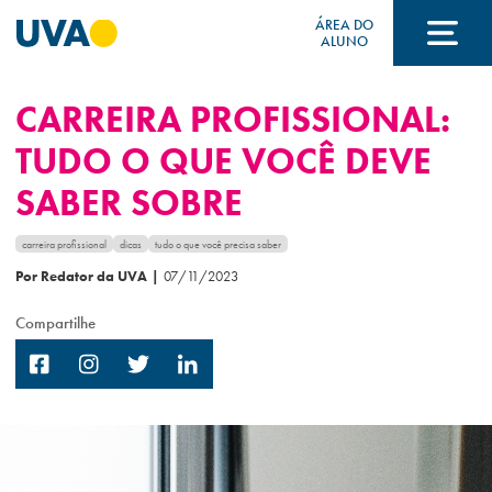
ÁREA DO
ALUNO
CARREIRA PROFISSIONAL:
A UVA
TUDO O QUE VOCÊ DEVE
SABER SOBRE
CURSOS
carreira profissional
dicas
tudo o que você precisa saber
Por Redator da UVA
|
07/11/2023
FORMAS DE INGRESSO
Compartilhe
FINANCIAMENTO E BOLSAS
Acontece na UVA