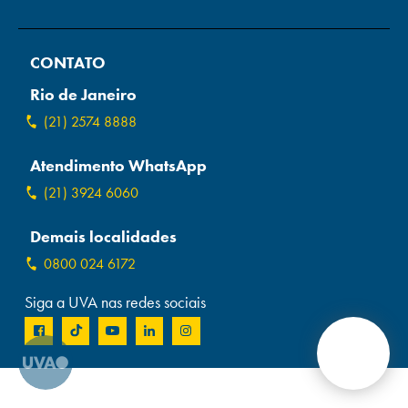
Campi/Unidades
CONTATO
Atendimento (21) 2574 8888
Rio de Janeiro
Conclua sua Matrícula
(21) 2574 8888
Atendimento WhatsApp
SOLICITE INFORMAÇÕES
INSCREVA-SE
(21) 3924 6060
LOGIN
ÁREA DO ALUNO
Demais localidades
0800 024 6172
Siga a UVA nas redes sociais