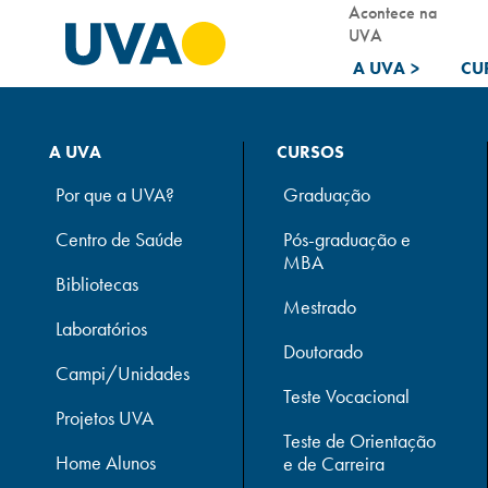
Acontece na
UVA
A UVA
>
CU
A UVA
CURSOS
Por que a UVA?
Graduação
Centro de Saúde
Pós-graduação e
MBA
Bibliotecas
Mestrado
Laboratórios
Doutorado
Campi/Unidades
Teste Vocacional
Projetos UVA
Teste de Orientação
Home Alunos
e de Carreira