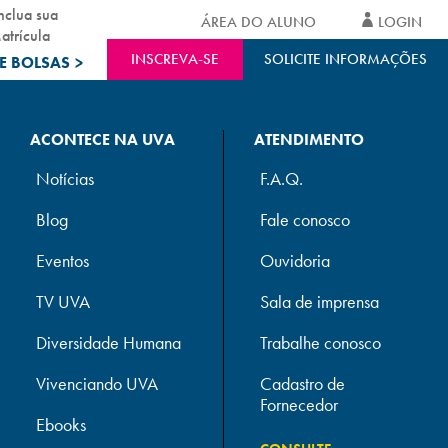
nclua sua
ÁREA DO ALUNO
LOGIN
atrícula
INSCREVA-SE
SOLICITE INFORMAÇÕES
E BOLSAS
>
ACONTECE NA UVA
ATENDIMENTO
Notícias
F.A.Q.
Blog
Fale conosco
Eventos
Ouvidoria
TV UVA
Sala de imprensa
Diversidade Humana
Trabalhe conosco
Vivenciando UVA
Cadastro de
Fornecedor
Ebooks