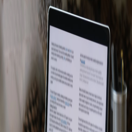
Campi/Unidades
Atendimento (21) 2574 8888
Conclua sua Matrícula
SOLICITE INFORMAÇÕES
INSCREVA-SE
LOGIN
ÁREA DO ALUNO