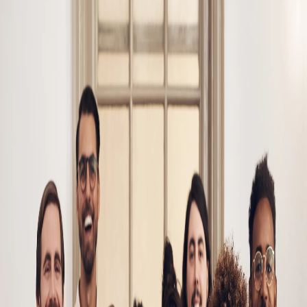
Campi/Unidades
Atendimento (21) 2574 8888
Conclua sua Matrícula
SOLICITE INFORMAÇÕES
INSCREVA-SE
LOGIN
ÁREA DO ALUNO