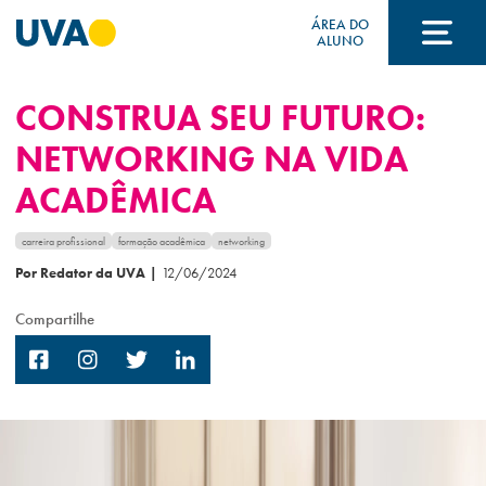
ÁREA DO
ALUNO
CONSTRUA SEU FUTURO:
A UVA
NETWORKING NA VIDA
ACADÊMICA
CURSOS
carreira profissional
formação acadêmica
networking
Por Redator da UVA
|
12/06/2024
FORMAS DE INGRESSO
Compartilhe
FINANCIAMENTO E BOLSAS
Acontece na UVA