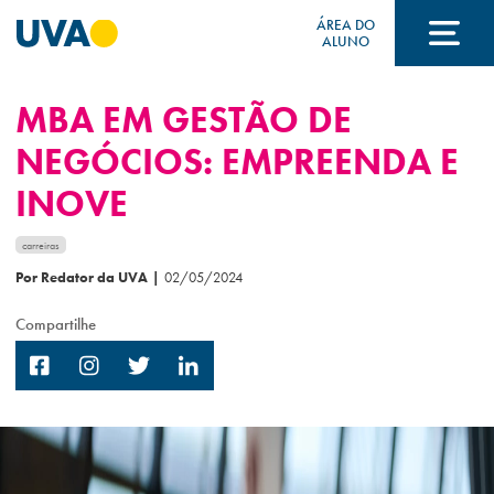
ÁREA DO
ALUNO
MBA EM GESTÃO DE
A UVA
NEGÓCIOS: EMPREENDA E
INOVE
CURSOS
carreiras
Por Redator da UVA
|
02/05/2024
FORMAS DE INGRESSO
Compartilhe
FINANCIAMENTO E BOLSAS
Acontece na UVA