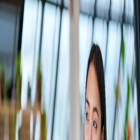
Campi/Unidades
Atendimento (21) 2574 8888
Conclua sua Matrícula
SOLICITE INFORMAÇÕES
INSCREVA-SE
LOGIN
ÁREA DO ALUNO