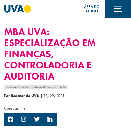
ÁREA DO
ALUNO
MBA UVA:
A UVA
ESPECIALIZAÇÃO EM
FINANÇAS,
CURSOS
CONTROLADORIA E
AUDITORIA
FORMAS DE INGRESSO
carreira em finanças
Liderança Estrategica
MBA
Por Redator da UVA
|
19/09/2025
FINANCIAMENTO E BOLSAS
Compartilhe
Acontece na UVA