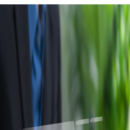
Campi/Unidades
Atendimento (21) 2574 8888
Conclua sua Matrícula
SOLICITE INFORMAÇÕES
INSCREVA-SE
LOGIN
ÁREA DO ALUNO