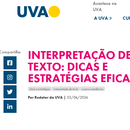
Acontece na
UVA
A UVA
>
CU
INTERPRETAÇÃO D
Compartilhe
TEXTO: DICAS E
ESTRATÉGIAS EFIC
dicas e estratégias
interpretação de texto
sucesso acadêmico
Por Redator da UVA
|
03/06/2024