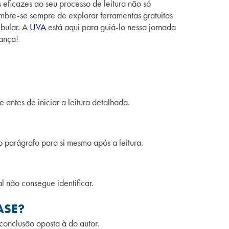
 eficazes ao seu processo de leitura não só
mbre-se sempre de explorar ferramentas gratuitas
ibular. A
UVA
está aqui para guiá-lo nessa jornada
iança!
 antes de iniciar a leitura detalhada.
 o parágrafo para si mesmo após a leitura.
?
l não consegue identificar.
ASE?
conclusão oposta à do autor.