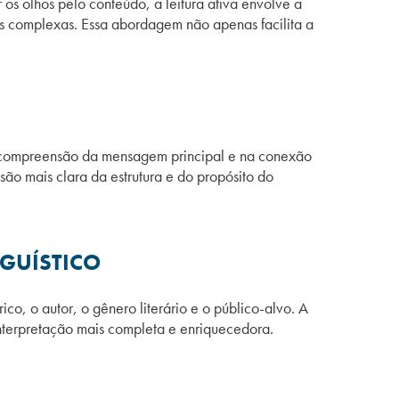
os olhos pelo conteúdo, a leitura ativa envolve a
ns complexas. Essa abordagem não apenas facilita a
a na compreensão da mensagem principal e na conexão
isão mais clara da estrutura e do propósito do
GUÍSTICO
co, o autor, o gênero literário e o público-alvo. A
 interpretação mais completa e enriquecedora.