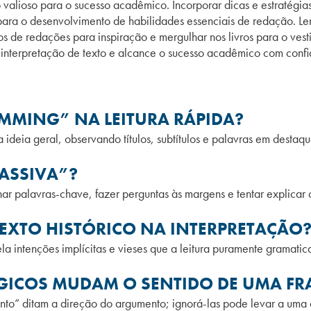
 valioso para o sucesso acadêmico. Incorporar dicas e estratégias
para o desenvolvimento de habilidades essenciais de redação. Le
 de redações para inspiração e mergulhar nos livros para o vest
ua interpretação de texto e alcance o sucesso acadêmico com conf
KIMMING” NA LEITURA RÁPIDA?
 ideia geral, observando títulos, subtítulos e palavras em destaque
PASSIVA”?
inhar palavras-chave, fazer perguntas às margens e tentar explicar
EXTO HISTÓRICO NA INTERPRETAÇÃO
la intenções implícitas e vieses que a leitura puramente gramatica
GICOS MUDAM O SENTIDO DE UMA FR
to” ditam a direção do argumento; ignorá-las pode levar a uma 