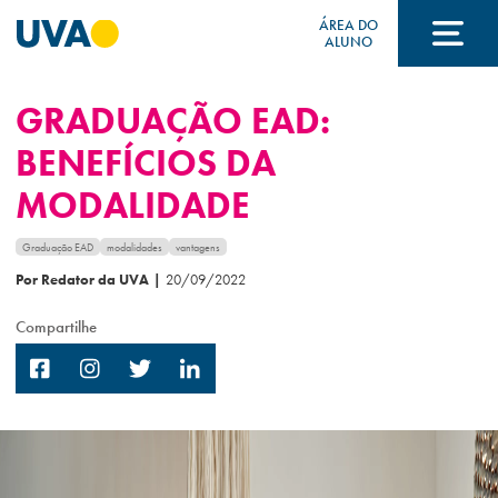
ÁREA DO
ALUNO
GRADUAÇÃO EAD:
A UVA
BENEFÍCIOS DA
MODALIDADE
CURSOS
Graduação EAD
modalidades
vantagens
Por Redator da UVA
|
20/09/2022
FORMAS DE INGRESSO
Compartilhe
FINANCIAMENTO E BOLSAS
Acontece na UVA