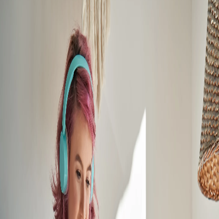
Campi/Unidades
Atendimento (21) 2574 8888
Conclua sua Matrícula
SOLICITE INFORMAÇÕES
INSCREVA-SE
LOGIN
ÁREA DO ALUNO