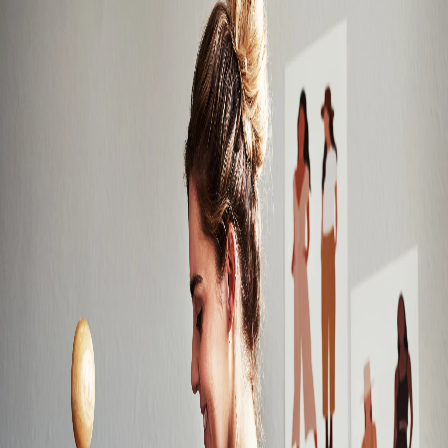
Campi/Unidades
Atendimento (21) 2574 8888
Conclua sua Matrícula
SOLICITE INFORMAÇÕES
INSCREVA-SE
LOGIN
ÁREA DO ALUNO