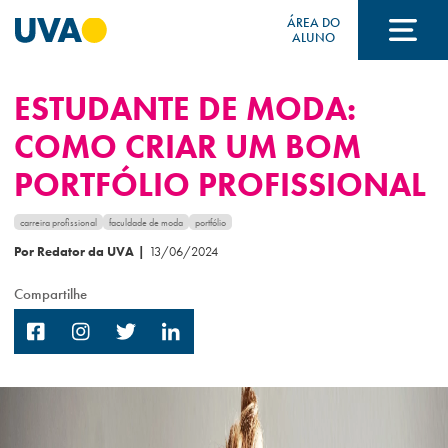
ÁREA DO
ALUNO
ESTUDANTE DE MODA:
A UVA
COMO CRIAR UM BOM
PORTFÓLIO PROFISSIONAL
CURSOS
carreira profissional
faculdade de moda
portfólio
Por Redator da UVA
|
13/06/2024
FORMAS DE INGRESSO
Compartilhe
FINANCIAMENTO E BOLSAS
Acontece na UVA