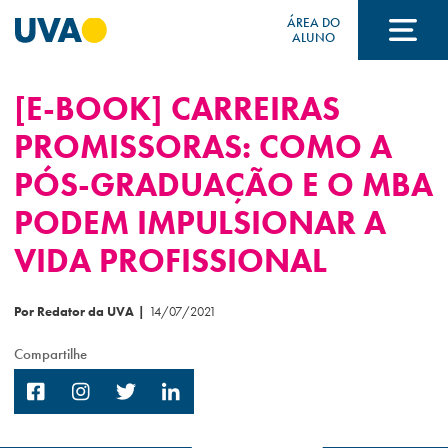
ÁREA DO
ALUNO
[E-BOOK] CARREIRAS
A UVA
PROMISSORAS: COMO A
PÓS-GRADUAÇÃO E O MBA
CURSOS
PODEM IMPULSIONAR A
VIDA PROFISSIONAL
FORMAS DE INGRESSO
Por Redator da UVA
|
14/07/2021
FINANCIAMENTO E BOLSAS
Compartilhe
Acontece na UVA