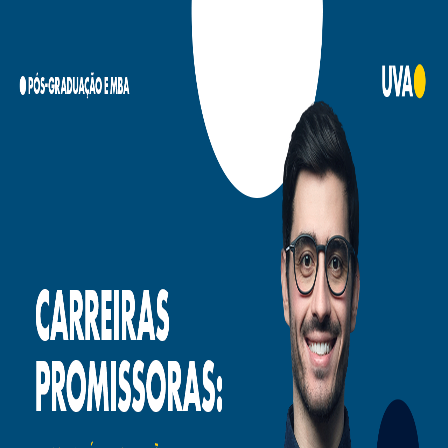
Campi/Unidades
Atendimento (21) 2574 8888
Conclua sua Matrícula
SOLICITE INFORMAÇÕES
INSCREVA-SE
LOGIN
ÁREA DO ALUNO