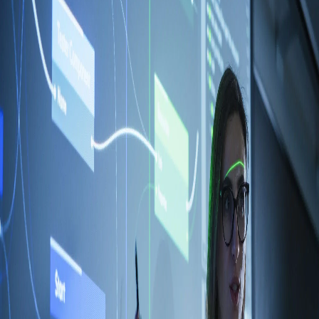
Campi/Unidades
Atendimento (21) 2574 8888
Conclua sua Matrícula
SOLICITE INFORMAÇÕES
INSCREVA-SE
LOGIN
ÁREA DO ALUNO