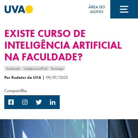
ÁREA DO
ALUNO
EXISTE CURSO DE
A UVA
INTELIGÊNCIA ARTIFICIAL
NA FACULDADE?
CURSOS
Graduação
inteligência artificial
Tecnologia
Por Redator da UVA
|
09/07/2025
FORMAS DE INGRESSO
Compartilhe
FINANCIAMENTO E BOLSAS
Acontece na UVA