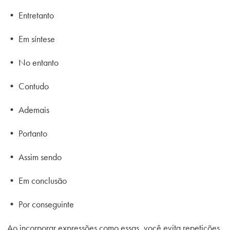
•
Entretanto
•
Em síntese
•
No entanto
•
Contudo
•
Ademais
•
Portanto
•
Assim sendo
•
Em conclusão
•
Por conseguinte
Ao incorporar expressões como essas, você evita repetições