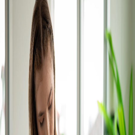
Campi/Unidades
Atendimento (21) 2574 8888
Conclua sua Matrícula
SOLICITE INFORMAÇÕES
INSCREVA-SE
LOGIN
ÁREA DO ALUNO