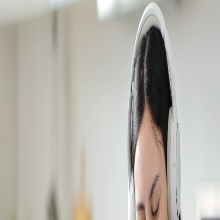
Campi/Unidades
Atendimento (21) 2574 8888
Conclua sua Matrícula
SOLICITE INFORMAÇÕES
INSCREVA-SE
LOGIN
ÁREA DO ALUNO