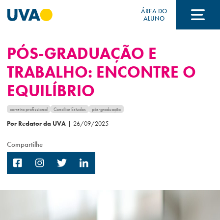
ÁREA DO
ALUNO
PÓS-GRADUAÇÃO E
A UVA
TRABALHO: ENCONTRE O
EQUILÍBRIO
CURSOS
carreira profissional
Conciliar Estudos
pós-graduação
Por Redator da UVA
|
26/09/2025
FORMAS DE INGRESSO
Compartilhe
FINANCIAMENTO E BOLSAS
Acontece na UVA