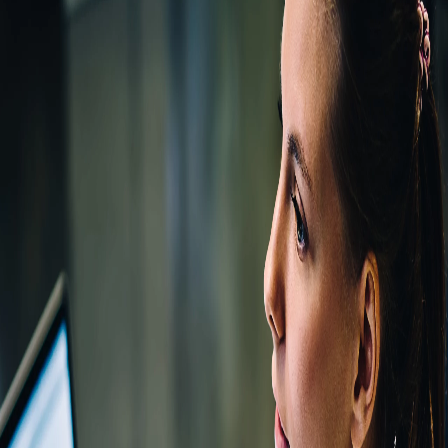
Campi/Unidades
Atendimento (21) 2574 8888
Conclua sua Matrícula
SOLICITE INFORMAÇÕES
INSCREVA-SE
LOGIN
ÁREA DO ALUNO