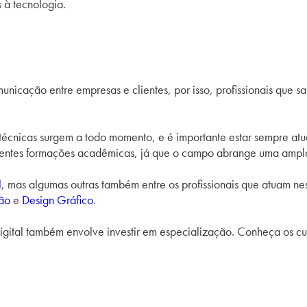
 à tecnologia.
omunicação entre empresas e clientes, por isso, profissionais que
técnicas surgem a todo momento, e é importante estar sempre at
iferentes formações acadêmicas, já que o campo abrange uma amp
l
, mas algumas outras também entre os profissionais que atuam n
ção
e
Design Gráfico
.
igital também envolve investir em especialização. Conheça os c