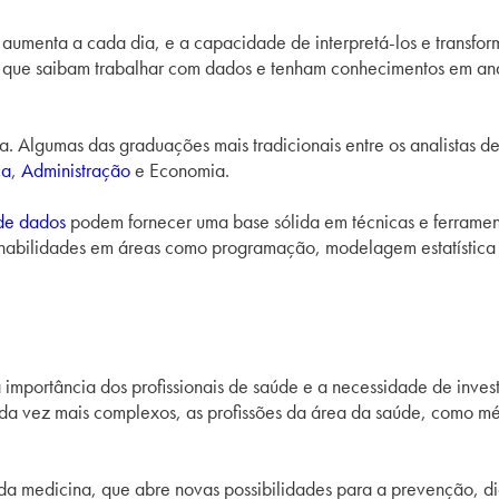
umenta a cada dia, e a capacidade de interpretá-los e transform
ais que saibam trabalhar com dados e tenham conhecimentos em aná
a. Algumas das graduações mais tradicionais entre os analistas
ca
,
Administração
e Economia.
 de dados
podem fornecer uma base sólida em técnicas e ferrament
 habilidades em áreas como programação, modelagem estatística
portância dos profissionais de saúde e a necessidade de inves
 vez mais complexos, as profissões da área da saúde, como méd
 da medicina, que abre novas possibilidades para a prevenção, d