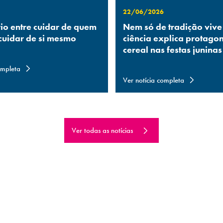
22/06/2026
rio entre cuidar de quem
Nem só de tradição vive
 cuidar de si mesmo
ciência explica protago
cereal nas festas juninas
ompleta
Ver notícia completa
Ver todas as notícias