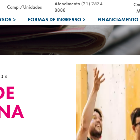
Atendimento (21) 2574
Co
Campi/Unidades
8888
M
RSOS
>
FORMAS DE INGRESSO
>
FINANCIAMENTO 
024
DE
 NA