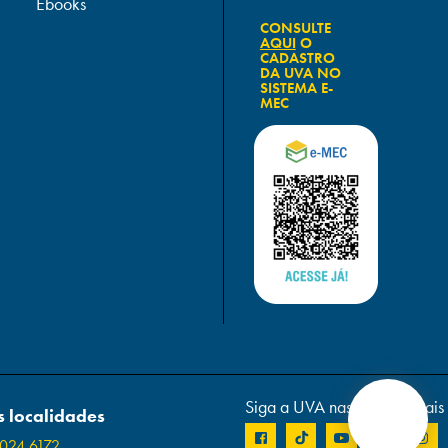
Ebooks
CONSULTE
AQUI
O
CADASTRO
DA UVA NO
SISTEMA E-
MEC
Siga a UVA nas redes sociais
 localidades
024 6172