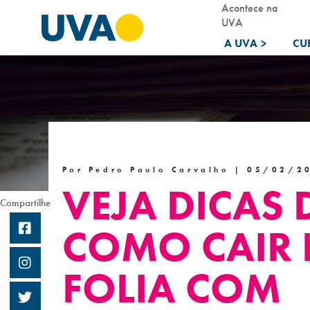
Acontece na
UVA
A UVA
>
CU
Por Pedro Paulo Carvalho |
05/02/2
VEJA DICAS 
Compartilhe
COMO CAIR
FOLIA COM