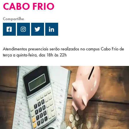
CABO FRIO
Campi/Unidades
Compartilhe
Atendimento (21) 2574 8888
Conclua sua Matrícula
Atendimentos presenciais serão realizados no campus Cabo Frio de
SOLICITE INFORMAÇÕES
INSCREVA-SE
terça a quinta-feira, das 18h às 22h
LOGIN
ÁREA DO ALUNO