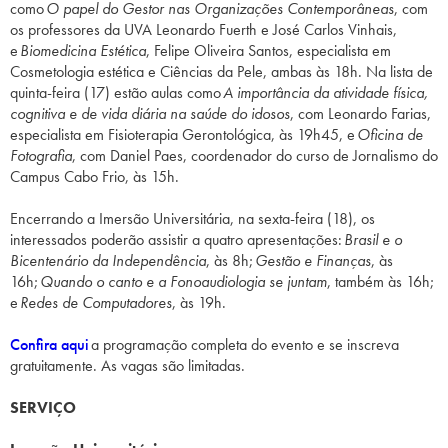
como
O papel do Gestor nas Organizações Contemporâneas
, com
os professores da UVA Leonardo Fuerth e José Carlos Vinhais,
e
Biomedicina Estética
, Felipe Oliveira Santos, especialista em
Cosmetologia estética e Ciências da Pele, ambas às 18h. Na lista de
quinta-feira (17) estão aulas como
A importância da atividade física,
cognitiva e de vida diária na saúde do idosos
, com Leonardo Farias,
especialista em Fisioterapia Gerontológica, às 19h45, e
Oficina de
Fotografia
, com Daniel Paes, coordenador do curso de Jornalismo do
Campus Cabo Frio, às 15h.
Encerrando a Imersão Universitária, na sexta-feira (18), os
interessados poderão assistir a quatro apresentações:
Brasil e o
Bicentenário da Independência
, às 8h;
Gestão e Finanças
, às
16h;
Quando o canto e a Fonoaudiologia se juntam
, também às 16h;
e
Redes de Computadores
, às 19h.
Confira aqui
a programação completa do evento e se inscreva
gratuitamente. As vagas são limitadas.
SERVIÇO