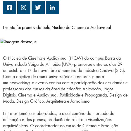
Campi/Unidades
Atendimento (21) 2574 8888
Evento foi promovido pelo Núcleo de Cinema e Audiovisual
Conclua sua Matrícula
SOLICITE INFORMAÇÕES
INSCREVA-SE
O Núcleo de Cinema e Audiovisual (NCAV) do campus Barra da
Universidade Veiga de Almeida (UVA) promoveu entre os dias 29
LOGIN
de outubro e 1º de novembro a Semana da Indústria Criativa (SIC).
ÁREA DO ALUNO
Com o objetivo de reunir universitários e empresas para
um
networking
, o evento contou com a participação dos estudantes e
professores dos cursos da área de criação: Animação, Jogos
Digitais, Cinema e Audiovisual, Publicidade e Propaganda, Design de
Moda, Design Gráfico, Arquitetura e Jornalismo.
Entre as temáticas abordadas, o atual cenário do mercado da
animação e dos games, produção de roteiro e visualizações
arquitetônicas. O coordenador do curso de Cinema e Produção