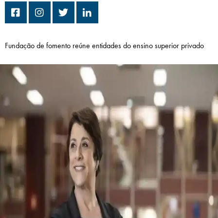
Campi/Unidades
Atendimento (21) 2574 8888
Fundação de fomento reúne entidades do ensino superior privado
Conclua sua Matrícula
SOLICITE INFORMAÇÕES
INSCREVA-SE
LOGIN
ÁREA DO ALUNO