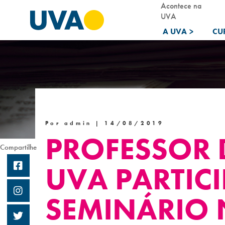
Acontece na
UVA
A UVA
>
CU
Por admin |
14/08/2019
PROFESSOR 
Compartilhe
UVA PARTICI
SEMINÁRIO