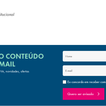
itucional
 O CONTEÚDO
MAIL
A, novidades, ofertas
Eu concordo em receber com
Quero ser avisado