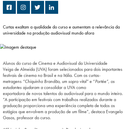
Campi/Unidades
Atendimento (21) 2574 8888
Curtas exaltam a qualidade do curso e aumentam a relevância da
universidade na produção audiovisual mundo afora
Conclua sua Matrícula
SOLICITE INFORMAÇÕES
INSCREVA-SE
Alunos do curso
de
Cinema
e Audiovisual da Universidade
LOGIN
Veiga
de
Almeida (UVA) foram selecionados para dois importantes
ÁREA DO ALUNO
festivais
de
cinema
no Brasil e na Itália. Com os curtas-
metragens
“Chiquinho Brandão, um sopro vital”
e “
Portée”, os
estudantes ajudaram a
consolidar a UVA como
exportadora
de
novos talentos do audiovisual para o mundo inteiro.
“A participação em festivais com trabalhos realizados durante a
graduação proporciona uma experiência completa
de
todos os
estágios que envolvem a produção
de
um filme”,
de
staca Evangelo
Gasos, professor do curso.