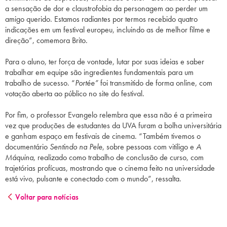
a sensação
de
dor e claustrofobia da personagem ao perder um
amigo querido. Estamos radiantes por termos recebido quatro
indicações em um
festival
europeu, incluindo as
de
melhor filme e
direção”, comemora Brito.
Para o aluno, ter força
de
vontade, lutar por suas ideias e saber
trabalhar em equipe são ingredientes fundamentais para um
trabalho
de
sucesso. “
Portée”
foi transmitido
de
forma online, com
votação aberta ao público no site do
festival
.
Por fim, o professor Evangelo relembra que essa não é a primeira
vez que produções
de
estudantes da UVA furam a bolha universitária
e ganham espaço em festivais
de
cinema
. “Também tivemos o
documentário
Sentindo na Pele
, sobre pessoas com vitiligo e
A
Máquina
, realizado como trabalho
de
conclusão
de
curso, com
trajetórias profícuas, mostrando que o
cinema
feito na universidade
está vivo, pulsante e conectado com o mundo”, ressalta.
Voltar para notícias