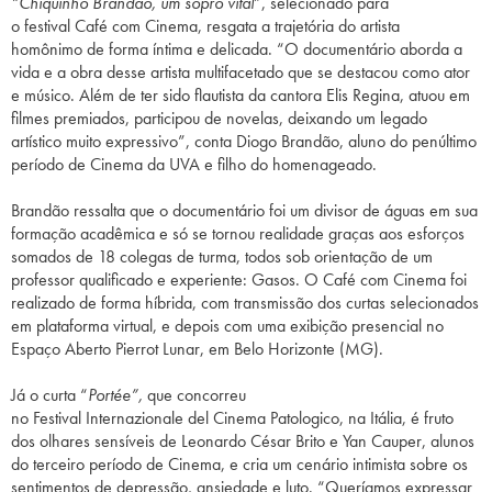
“Chiquinho Brandão, um sopro vital
”, selecionado para
o
festival
Café com
Cinema
, resgata a trajetória do artista
homônimo
de
forma íntima e
de
licada. “O documentário aborda a
vida e a obra
de
sse artista multifacetado que se
de
stacou como ator
e músico. Além
de
ter sido flautista da cantora Elis Regina, atuou em
filmes premiados, participou
de
novelas,
de
ixando um legado
artístico muito expressivo”, conta Diogo Brandão, aluno do penúltimo
período
de
Cinema
da UVA e filho do homenageado.
Brandão ressalta que o documentário foi um divisor
de
águas em sua
formação acadêmica e só se tornou realidade graças aos esforços
somados
de
18 colegas
de
turma, todos sob orientação
de
um
professor qualificado e experiente: Gasos. O Café com
Cinema
foi
realizado
de
forma híbrida, com transmissão dos curtas selecionados
em plataforma virtual, e
de
pois com uma exibição presencial no
Espaço Aberto Pierrot Lunar, em Belo Horizonte (MG).
Já o curta “
Portée”,
que concorreu
no
Festival
Internazionale
de
l
Cinema
Patologico, na Itália, é fruto
dos olhares sensíveis
de
Leonardo César Brito e Yan Cauper, alunos
do terceiro período
de
Cinema
, e cria um cenário intimista sobre os
sentimentos
de
de
pressão, ansiedade e luto. “Queríamos expressar