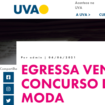
Acontece na
UVA
A UVA
>
CU
Por admin |
04/06/2021
EGRESSA VE
Compartilhe
CONCURSO 
MODA