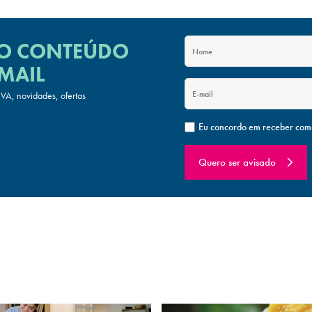
 O CONTEÚDO
MAIL
A, novidades, ofertas
Eu concordo em receber com
Quero ser avisado