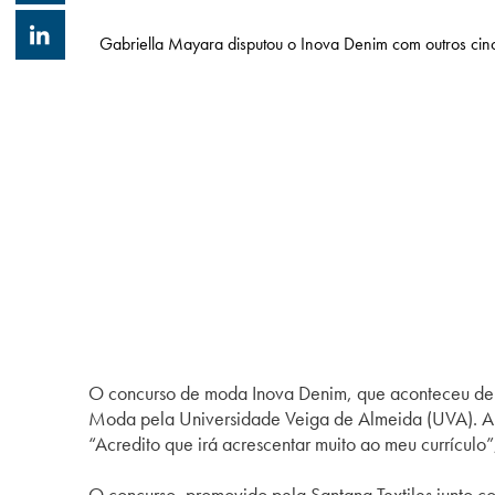
Gabriella Mayara disputou o Inova Denim com outros cinco
O concurso de moda Inova Denim, que aconteceu de 
Moda pela Universidade Veiga de Almeida (UVA). A 
“Acredito que irá acrescentar muito ao meu currícul
O concurso, promovido pela Santana Textiles junto co