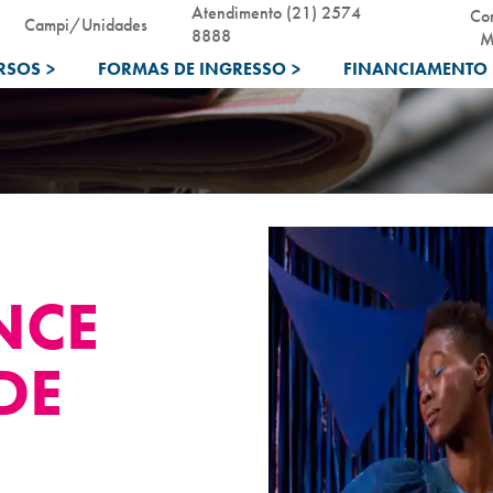
Atendimento (21) 2574
Co
Campi/Unidades
8888
M
RSOS
>
FORMAS DE INGRESSO
>
FINANCIAMENTO 
NCE
DE