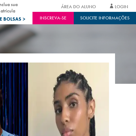
nclua sua
ÁREA DO ALUNO
LOGIN
atrícula
INSCREVA-SE
SOLICITE INFORMAÇÕES
E BOLSAS
>