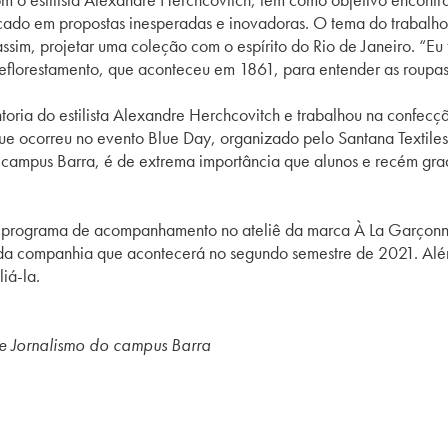
cado em propostas inesperadas e inovadoras. O tema do trabalho c
assim, projetar uma coleção com o espírito do Rio de Janeiro. “Eu
eflorestamento, que aconteceu em 1861, para entender as roupas
ria do estilista Alexandre Herchcovitch e trabalhou na confecção
e que ocorreu no evento Blue Day, organizado pelo Santana Textil
campus Barra, é de extrema importância que alunos e recém gra
programa de acompanhamento no ateliê da marca À La Garçonne,
e da companhia que acontecerá no segundo semestre de 2021. Alé
iá-la.
de Jornalismo do campus Barra