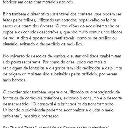
fabricar em casa com materiais naturais.
E há também a alternativa sustentável dos confetes, que podem ser
feitos pelos foliões, utilizando um cortador, papel velho ou folhas
secas que caem das árvores. Outros vilões do ecossistema são os
copos e os canudos descartáveis, que são muito comuns nos blocos
de rua. A dica é apostar nos reutilizáveis, como os de acrílico ou
alumínio, evitando o desperdício de mais lixo.
No universo das escolas de samba, a sustentabilidade também tem
sido pauta recorrente. Por conta da crise, cada vez mais a
reciclagem de fantasias e alegorias tem sido realizadas e as plumas
de origem animal tem sido substituídas pelas artificiais, por serem
mais baratas.
O coordenador também sugere a reutilização ou a repaginada de
fantasias de carnavais anteriores, evitando o consumo e o descarte
desnecessário: “O carnaval é a brincadeira da transformação.
Utilizando a criatividade podemos economizar e ajudar o meio
ambiente”, ressalta o professor.
Por Thayná Titoneli, estagiária da Comunicação Institucional