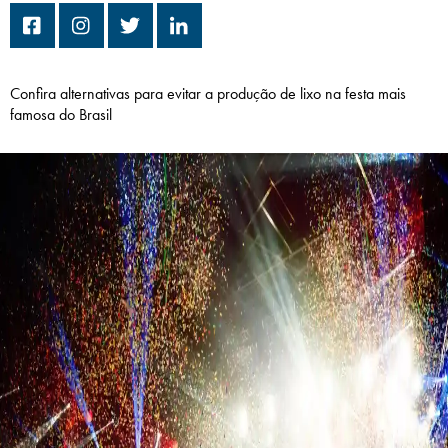
Campi/Unidades
Atendimento (21) 2574 8888
Confira alternativas para evitar a produção de lixo na festa mais
famosa do Brasil
Conclua sua Matrícula
SOLICITE INFORMAÇÕES
INSCREVA-SE
LOGIN
ÁREA DO ALUNO