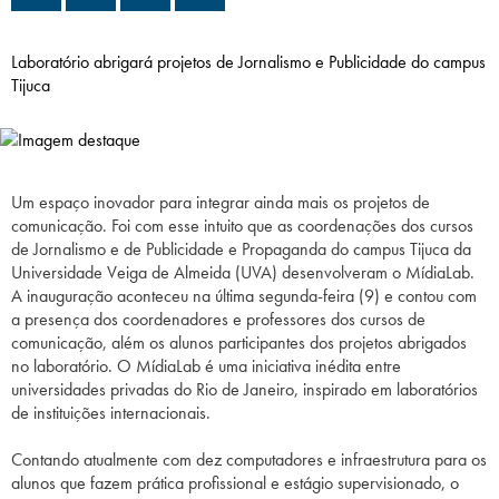
Campi/Unidades
Laboratório abrigará projetos de Jornalismo e Publicidade do campus
Atendimento (21) 2574 8888
Tijuca
Conclua sua Matrícula
Um espaço inovador para integrar ainda mais os projetos de
SOLICITE INFORMAÇÕES
INSCREVA-SE
comunicação. Foi com esse intuito que as coordenações dos cursos
de Jornalismo e de Publicidade e Propaganda do campus Tijuca da
LOGIN
Universidade Veiga de Almeida (UVA) desenvolveram o MídiaLab.
ÁREA DO ALUNO
A inauguração aconteceu na última segunda-feira (9) e contou com
a presença dos coordenadores e professores dos cursos de
comunicação, além os alunos participantes dos projetos abrigados
no laboratório. O MídiaLab é uma iniciativa inédita entre
universidades privadas do Rio de Janeiro, inspirado em laboratórios
de instituições internacionais.
Contando atualmente com dez computadores e infraestrutura para os
alunos que fazem prática profissional e estágio supervisionado, o