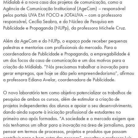
Mídialab é a nova casa dos projetos de comunicação, como a
Agência de Comunicação Institucional (AgeCom) – responsável
pelos portais UVA EM FOCO e JOTAUVA – com a professora
responsável, Cecília Seabra, e do Núcleo de Pesquisa em
Publicidade e Propaganda (NUPp), da professora Michele Cruz.
Além da AgeCom e do NUPp, o espaço pode receber pequenas
palestras e mentorias com profissionais do mercado. Para a
coordenadora de Publicidade e Propaganda, a empregabilidade é
um dos focos da casa de comunicação e um dos motivos para a
criação do Mídialab. “Nós precisamos trabalhar a inovação para
gerar empregos, que hoje se dão pelo empreendedorismo”, afirmou
a professora Ediana Avelar, coordenadora de Publicidade.
O novo laboratório tem como objetivo potencializar os trabalhos de
pesquisa de ambos os cursos, além de estimular a criação de
projetos independentes dos alunos e apoiar o seu desenvolvimento,
dando ainda suporte à iniciação profissional de estudantes no
primeiro ano após formados. “A sociedade e o mercado exigem que
nós tenhamos um olhar para a inovação na área de jornalismo, para
pensar em termos de processos, projetos e produtos que possam
contribuir para o bem-estar das pessoas”, ressaltou o professor Luís