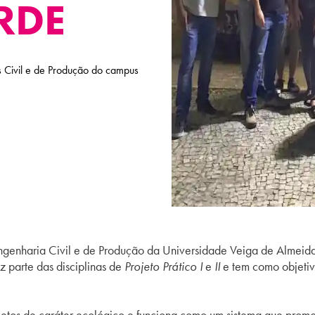
RDE
as Civil e de Produção do campus
Engenharia Civil e de Produção da Universidade Veiga de Almei
z parte das disciplinas de
Projeto Prático I
e
II
e tem como objetiv
ojetos de caráter ecológico e funciona como um sistema que prom