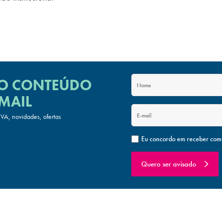
 O CONTEÚDO
MAIL
A, novidades, ofertas
Eu concordo em receber com
Quero ser avisado