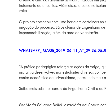
tratamento de efluentes. Além disso, atua como isola
calor.
O projeto começou com uma horta em containers no ca
irrigação do processo. Já os alunos de Engenharia d
impermeabilização, além da área de vegetação.
WHATSAPP_IMAGE_2019-06-11_AT_09.36.05.J
“A prática pedagógica reforça as ações da Veiga, qu
iniciativa desenvolveu nos estudantes diversas compe
centro acadêmico da universidade, permitindo mais a
Saiba mais sobre os cursos de Engenharia Civil e d
Por Maria Eduarda Bellei, estagiária da Comunicaç