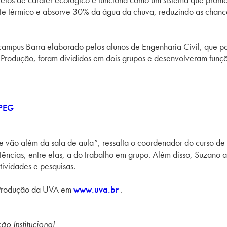
nte térmico e absorve 30% da água da chuva, reduzindo as chance
mpus Barra elaborado pelos alunos de Engenharia Civil, que pos
e Produção, foram divididos em dois grupos e desenvolveram funç
PEG
e vão além da sala de aula”, ressalta o coordenador do curso d
tências, entre elas, a do trabalho em grupo. Além disso, Suzano
tividades e pesquisas.
e Produção da UVA em
www.uva.br
.
ão Institucional