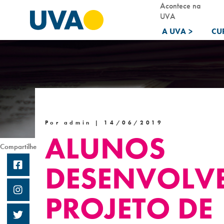
Acontece na
UVA
A UVA
>
CU
Por admin |
14/06/2019
ALUNOS
Compartilhe
DESENVOLV
PROJETO DE