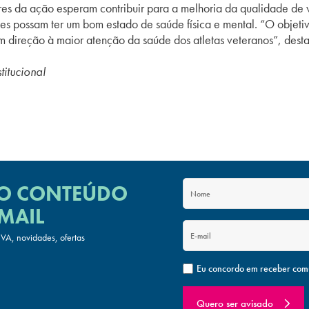
ores da ação esperam contribuir para a melhoria da qualidade de 
es possam ter um bom estado de saúde física e mental. “O objet
direção à maior atenção da saúde dos atletas veteranos”, desta
itucional
 O CONTEÚDO
MAIL
A, novidades, ofertas
Eu concordo em receber com
Quero ser avisado