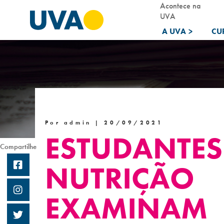
Acontece na
UVA
A UVA
>
CU
Por admin |
20/09/2021
ESTUDANTES
Compartilhe
NUTRIÇÃO
EXAMINAM