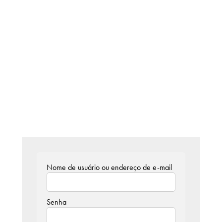
Campi/Unidades
Atendimento (21) 2574 8888
Conclua sua Matrícula
SOLICITE INFORMAÇÕES
INSCREVA-SE
LOGIN
ÁREA DO ALUNO
Nome de usuário ou endereço de e-mail
Senha