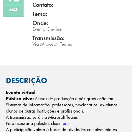
Contato:
Campi/Unidades
MAI
Tema:
Atendimento (21) 2574 8888
Onde:
Evento On-line
Conclua sua Matrícula
Transmissão:
Via Microsoft Teams
SOLICITE INFORMAÇÕES
INSCREVA-SE
LOGIN
ÁREA DO ALUNO
DESCRIÇÃO
Evento virtual
Público-alvo:
Alunos de graduação e pós-graduação em
Sistemas de Informação, professores, funcionários, ex-alunos,
alunos de outras instituições e profissionais.
A transmissão será via Microsoft Teams
Para acessar a palestra, clique
aqui
.
A participação valerá 5 horas de atividades complementares