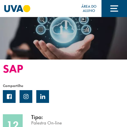
ÁREA DO
ALUNO
A UVA
CURSOS
SAP
FORMAS DE INGRESSO
Compartilhe
FINANCIAMENTO E BOLSAS
Tipo:
Acontece na UVA
12
Palestra On-line