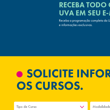
RECEBA TODO
UVA
EM SEU E-
Receba a programação completa da UV
e informações exclusivas.
SOLICITE INF
OS CURSOS.