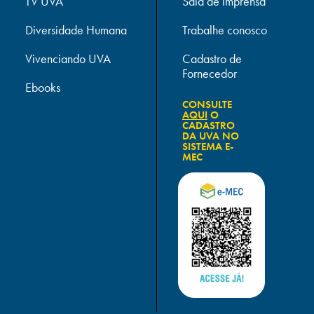
TV UVA
Sala de imprensa
Diversidade Humana
Trabalhe conosco
Vivenciando UVA
Cadastro de
Fornecedor
Ebooks
CONSULTE
AQUI
O
CADASTRO
DA UVA NO
SISTEMA E-
MEC