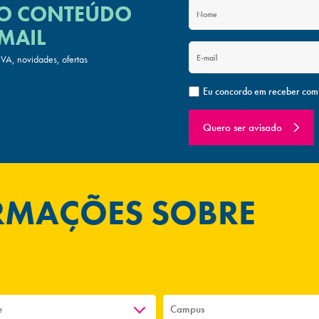
 O CONTEÚDO
MAIL
A, novidades, ofertas
Eu concordo em receber com
Quero ser avisado
ORMAÇÕES SOBRE