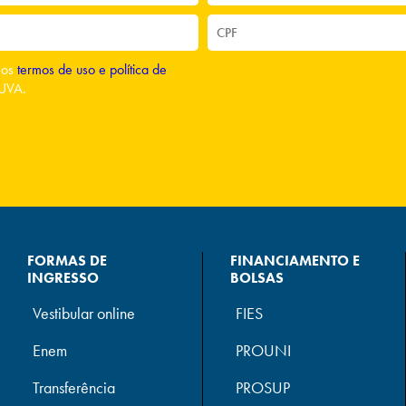
o os
termos de uso e política de
UVA.
FORMAS DE
FINANCIAMENTO E
INGRESSO
BOLSAS
Vestibular online
FIES
Enem
PROUNI
Transferência
PROSUP