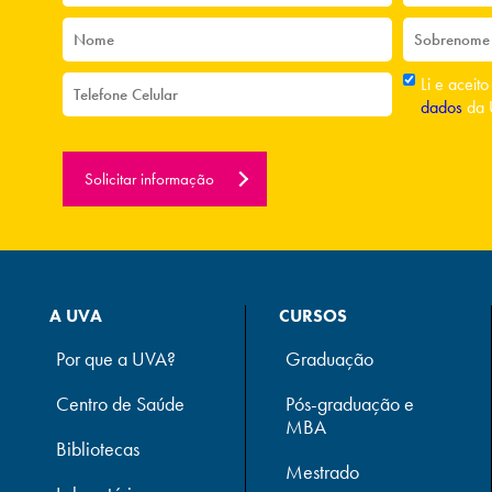
Li e aceit
dados
da 
Solicitar informação
A UVA
CURSOS
Por que a UVA?
Graduação
Centro de Saúde
Pós-graduação e
MBA
Bibliotecas
Mestrado