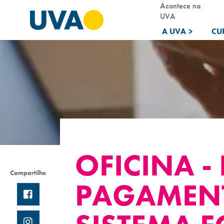
Acontece na
UVA
A UVA
>
CU
OFICINA -
Compartilhe
PAGAMENTO