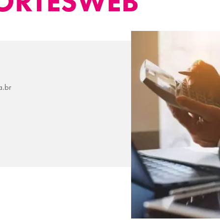
FORTESWEB
a.br