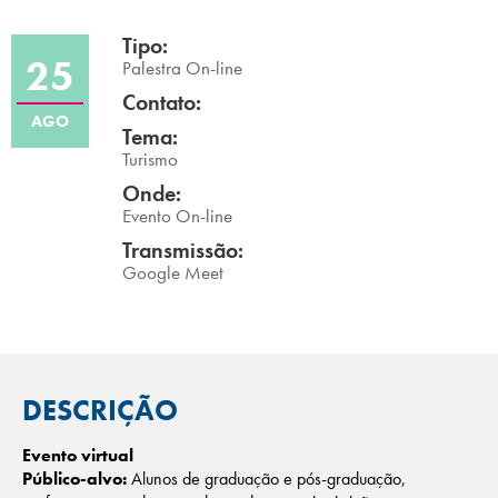
Campi/Unidades
Tipo:
25
Palestra On-line
Atendimento (21) 2574 8888
Contato:
AGO
Tema:
Conclua sua Matrícula
Turismo
Onde:
SOLICITE INFORMAÇÕES
INSCREVA-SE
Evento On-line
Transmissão:
LOGIN
Google Meet
ÁREA DO ALUNO
DESCRIÇÃO
Evento virtual
Público-alvo:
Alunos de graduação e pós-graduação,